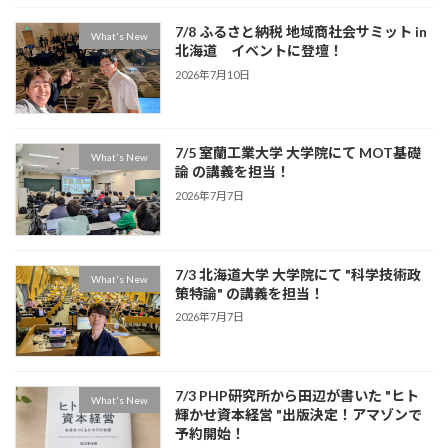
7/8 ふるさと納税 地域商社会サミット in
What's New
北海道 イベントに登壇！
2026年7月10日
7/5 室蘭工業大学 大学院にて MOT基礎
What's New
論 の講義を担当！
2026年7月7日
7/3 北海道大学 大学院にて "科学技術政
What's New
策特論" の講義を担当！
2026年7月7日
7/3 PHP研究所から田辺が書いた "ヒト
What's New
輝かせ資本経営 "出版決定！アマゾンで
予約開始！