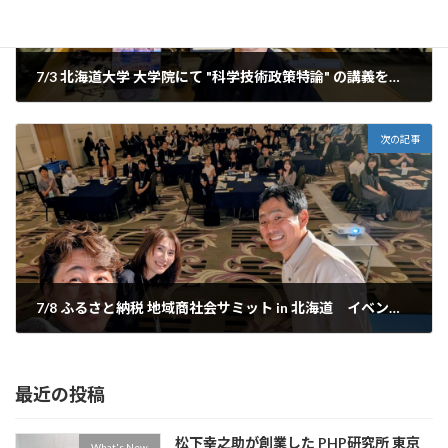
7/3 北海道大学 大学院にて "科学技術政策特論" の講義を担当！
2026年7月7日
次の記事
7/8 ふるさと納税 地域商社会サミット in 北海道 イベントに登壇！
2026年7月10日
最近の投稿
松下幸之助が創業した PHP研究所 東京
What's New